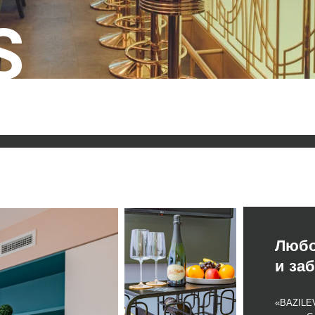
Любовь к дет
и забота о каж
«BAZILEVS HOTEL» — новы
центре Санкт-Петербурга,
круглосуточную стойку ре
завтраки, вечерний сер
незабываемый отдых.
Каждое утро в отеле пред