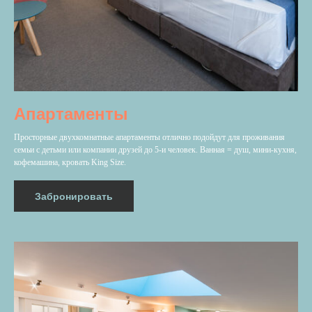
Апартаменты
Просторные двухкомнатные апартаменты отлично подойдут для проживания
семьи с детьми или компании друзей до 5-и человек. Ванная = душ, мини-кухня,
кофемашина, кровать King Size.
Забронировать