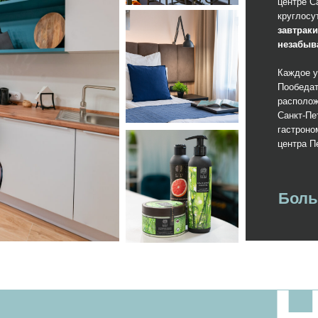
Пообедать можно в кафе и
расположение «BAZILEVS 
Санкт-Петербурга позволяе
гастрономическом рае, н
центра Петербурга.
Больше о серв
НО