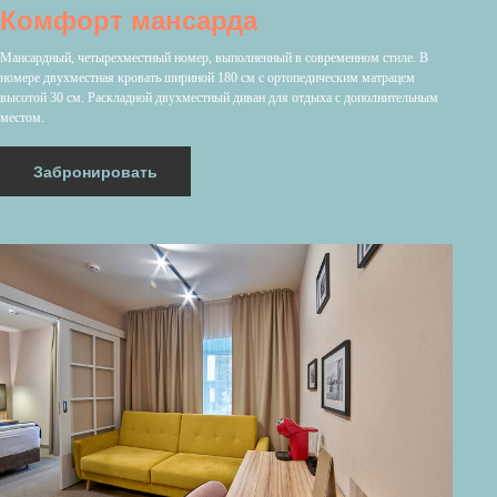
Комфорт мансарда
Мансардный, четырехместный номер, выполненный в современном стиле. В
номере двухместная кровать шириной 180 см с ортопедическим матрацем
высотой 30 см. Раскладной двухместный диван для отдыха с дополнительным
местом.
Забронировать