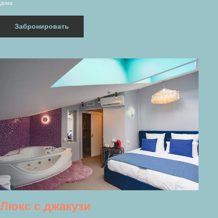
дома.
Забронировать
Люкс с джакузи