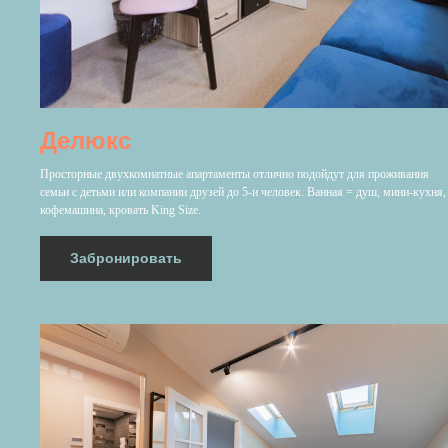
Делюкс
Просторные двухкомнатные апартаменты отлично подойдут для проживания
семьи с детьми или компании друзей до 5-и человек. Ванная = душ, мини-кухня,
кофемашина, кровать King Size.
Забронировать