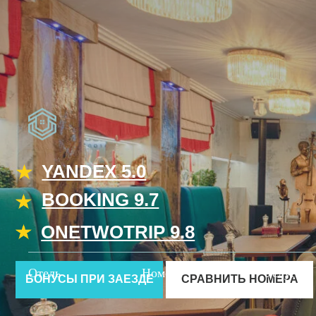
YANDEX 5.0
BOOKING 9.7
ONETWOTRIP 9.8
БОНУСЫ ПРИ ЗАЕЗДЕ
СРАВНИТЬ НОМЕРА
Отель
Номера
Услуги
Boutique Hotel на
Рубинштейна 7