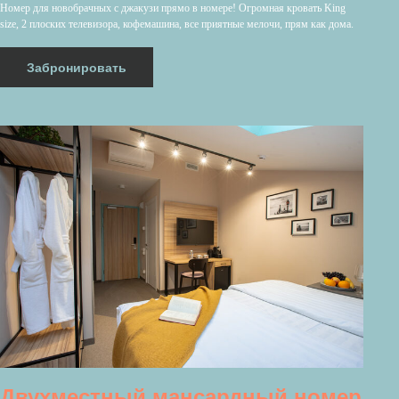
Номер для новобрачных с джакузи прямо в номере! Огромная кровать King
size, 2 плоских телевизора, кофемашина, все приятные мелочи, прям как дома.
Забронировать
Двухместный мансардный номер