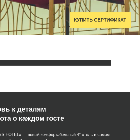
КУПИТЬ СЕРТИФИКАТ
алям
дом госте
й комфортабельный 4* отель в самом
 готовый предоставить своим гостям
гистрации,
бесплатную парковку,
вис, индивидуальный подход и
лагается континентальный завтрак.